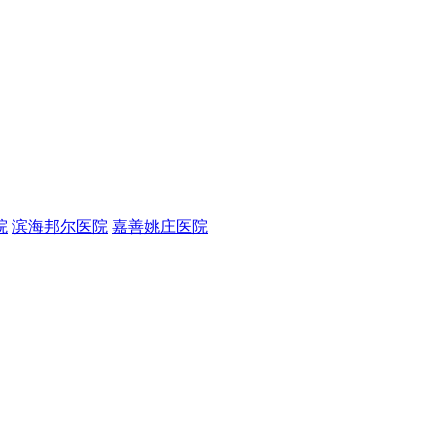
院
滨海邦尔医院
嘉善姚庄医院