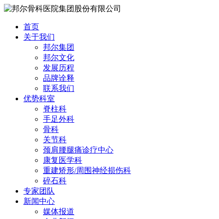
首页
关于我们
邦尔集团
邦尔文化
发展历程
品牌诠释
联系我们
优势科室
脊柱科
手足外科
骨科
关节科
颈肩腰腿痛诊疗中心
康复医学科
重建矫形/周围神经损伤科
碎石科
专家团队
新闻中心
媒体报道