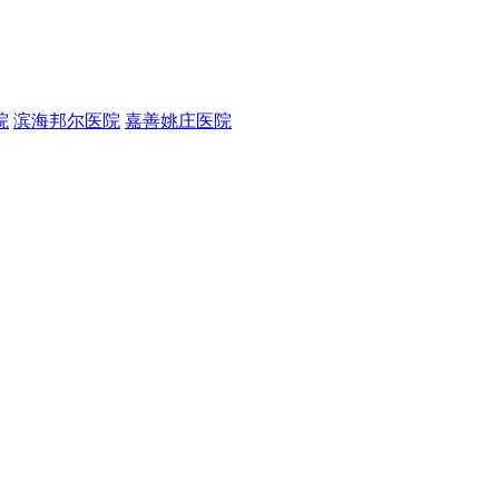
院
滨海邦尔医院
嘉善姚庄医院