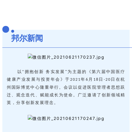
BANG·ER
邦尔新闻
以“拥抱创新 务实发展”为主题的《第六届中国医疗
健康产业发展与投资年会》于
年
月
日
日在杭
2021
6
18
-20
州国际博览中心隆重举行。会议以促进医院管理者思想跃
迁、观念迭代、赋能成长为使命。广泛邀请了创新领域精
英，分享创新发展理念。