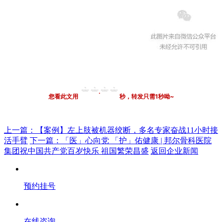
·
您看此文用
秒，转发只需1秒呦~
上一篇：
【案例】左上肢被机器绞断，多名专家奋战11小时接
活手臂
下一篇：
「医」心向党 「护」佑健康 | 邦尔骨科医院
集团祝中国共产党百岁快乐 祖国繁荣昌盛
返回企业新闻
预约挂号
在线咨询