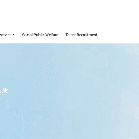
service
Social Public Welfare
Talent Recruitment