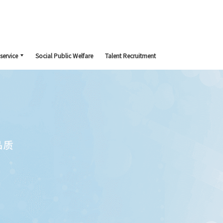
service
Social Public Welfare
Talent Recruitment