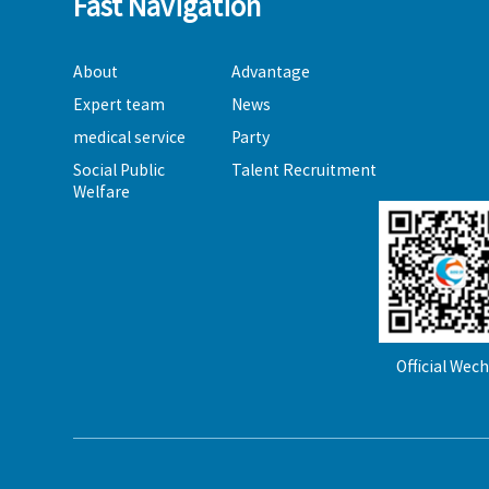
Fast Navigation
About
Advantage
Expert team
News
medical service
Party
Social Public
Talent Recruitment
Welfare
Official Wec