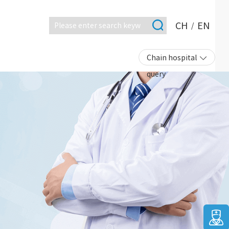
CH
EN
/
Chain hospital
query