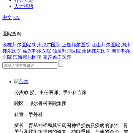
社会公益
人才招聘
中文
EN
医院查询
余杭邦尔医院
衢州邦尔医院
上饶邦尔医院
江山邦尔医院
湖州
邦尔医院
嘉兴邦尔医院
仙居邦尔医院
余姚邦尔医院
海盐邦尔
医院
滨海邦尔医院
嘉善姚庄医院
劳杰
教 授、主任医师、手外科专家
院区：
邦尔骨科医院集团
科室：
手外科
擅长：
臂丛神经和其它周围神经损伤及疾病的诊治，骨
关节和软组织损伤的修复、功能重建，产瘫的诊治，先