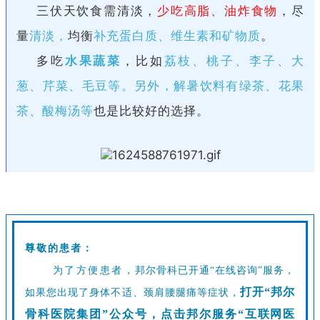
三伏天饮食需清淡，
少吃高脂、油炸食物
，尽
量
清淡，
均衡
补充蛋白质、维生素和矿物质
。
多吃
水果蔬菜
，比如
荔枝、桃子、李子、大
葱、芹菜、毛豆等。另外，解暑饮料有绿茶、花果
茶、酸梅汤等
也是比较好的选择。
尊敬的患者：
为了方便患者，
邦尔骨科
已开通
“在线咨询
”
服务，
打开“邦尔
如果您出现了身体不适、颈肩腰腿痛等症状，
骨科医院集团”公众号，点击邦尔服务“互联网医