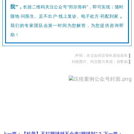
院”
，
长按二维码关注公众号“邦尔骨科”，即可实现：随时
随地·问医生、足不出户·线上复诊、电子处方·药配到家
，
我们的专家团队会第一时间为您解答，为您提供咨询帮
助！
声明：本文由邦尔骨科原创发布
▌
封面图片、内文图片来源：创客贴
▌
上一篇：
【科普】不打网球就不会患“网球肘”？
下一篇：